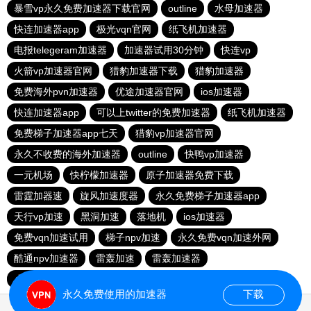
暴雪vp永久免费加速器下载官网
outline
水母加速器
快连加速器app
极光vqn官网
纸飞机加速器
电报telegeram加速器
加速器试用30分钟
快连vp
火箭vp加速器官网
猎豹加速器下载
猎豹加速器
免费海外pvn加速器
优途加速器官网
ios加速器
快连加速器app
可以上twitter的免费加速器
纸飞机加速器
免费梯子加速器app七天
猎豹vp加速器官网
永久不收费的海外加速器
outline
快鸭vp加速器
一元机场
快柠檬加速器
原子加速器免费下载
雷霆加器速
旋风加速度器
永久免费梯子加速器app
天行vp加速
黑洞加速
落地机
ios加速器
免费vqn加速试用
梯子npv加速
永久免费vqn加速外网
酷通npv加速器
雷轰加速
雷轰加速器
小猫咪ciash加速器
极光aurora加速器
永久免费使用的加速器
下载