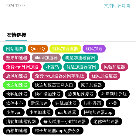
2024-11-09
支持
[0]
反对
[0]
友情链接
网站地图
QuickQ
旋风加速度器
旋风加速
坚果加速器
tiktok加速器
狗急加速器官网
免费vqn外网加速
小蓝鸟
优途加速器官网
风驰加速器
旋风加速器
免费vps加速器外网苹果版
旋风加速度器
快连加速器
快连加速器官网入口
原子加速器
快鸭加速器
快柠檬加速器
旋风加速度器
外网网址导航
软件中心
雷霆加速
狂飙加速器
哔咔漫画
小美
小美vpn
小美加速器
ios加速器
快鸭加速器app
猎豹加速器官网
每天试用一小时加速器
老佛爷加速器
西柚加速器
梯子加速器app免费永久