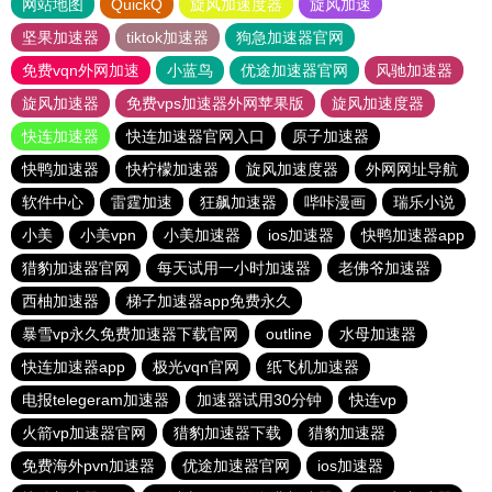
网站地图
QuickQ
旋风加速度器
旋风加速
坚果加速器
tiktok加速器
狗急加速器官网
免费vqn外网加速
小蓝鸟
优途加速器官网
风驰加速器
旋风加速器
免费vps加速器外网苹果版
旋风加速度器
快连加速器
快连加速器官网入口
原子加速器
快鸭加速器
快柠檬加速器
旋风加速度器
外网网址导航
软件中心
雷霆加速
狂飙加速器
哔咔漫画
瑞乐小说
小美
小美vpn
小美加速器
ios加速器
快鸭加速器app
猎豹加速器官网
每天试用一小时加速器
老佛爷加速器
西柚加速器
梯子加速器app免费永久
暴雪vp永久免费加速器下载官网
outline
水母加速器
快连加速器app
极光vqn官网
纸飞机加速器
电报telegeram加速器
加速器试用30分钟
快连vp
火箭vp加速器官网
猎豹加速器下载
猎豹加速器
免费海外pvn加速器
优途加速器官网
ios加速器