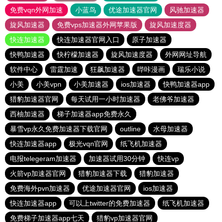
免费vqn外网加速
小蓝鸟
优途加速器官网
风驰加速器
旋风加速器
免费vps加速器外网苹果版
旋风加速度器
快连加速器
快连加速器官网入口
原子加速器
快鸭加速器
快柠檬加速器
旋风加速度器
外网网址导航
软件中心
雷霆加速
狂飙加速器
哔咔漫画
瑞乐小说
小美
小美vpn
小美加速器
ios加速器
快鸭加速器app
猎豹加速器官网
每天试用一小时加速器
老佛爷加速器
西柚加速器
梯子加速器app免费永久
暴雪vp永久免费加速器下载官网
outline
水母加速器
快连加速器app
极光vqn官网
纸飞机加速器
电报telegeram加速器
加速器试用30分钟
快连vp
火箭vp加速器官网
猎豹加速器下载
猎豹加速器
免费海外pvn加速器
优途加速器官网
ios加速器
快连加速器app
可以上twitter的免费加速器
纸飞机加速器
免费梯子加速器app七天
猎豹vp加速器官网