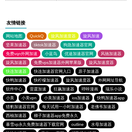
友情链接
网站地图
QuickQ
旋风加速度器
旋风加速
坚果加速器
tiktok加速器
狗急加速器官网
免费vqn外网加速
小蓝鸟
优途加速器官网
风驰加速器
旋风加速器
免费vps加速器外网苹果版
旋风加速度器
快连加速器
快连加速器官网入口
原子加速器
快鸭加速器
快柠檬加速器
旋风加速度器
外网网址导航
软件中心
雷霆加速
狂飙加速器
哔咔漫画
瑞乐小说
小美
小美vpn
小美加速器
ios加速器
快鸭加速器app
猎豹加速器官网
每天试用一小时加速器
老佛爷加速器
西柚加速器
梯子加速器app免费永久
暴雪vp永久免费加速器下载官网
outline
水母加速器